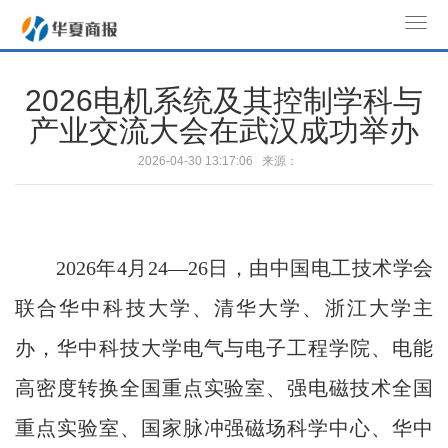
T
o
g
2026电机系统及其控制学科与
g
产业交流大会在武汉成功举办
l
e
2026-04-30 13:17:06 来源：
n
a
v
i
2026年4月24—26日，由中国电工技术学会
g
a
联合华中科技大学、清华大学、浙江大学主
t
办，华中科技大学电气与电子工程学院、电能
i
o
高密度转换全国重点实验室、强电磁技术全国
n
重点实验室、国家脉冲强磁场科学中心、华中