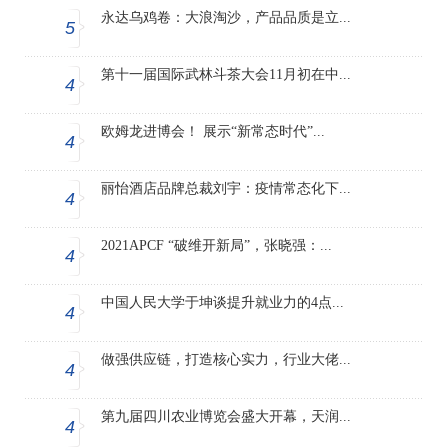
永达乌鸡卷：大浪淘沙，产品品质是立...
5
第十一届国际武林斗茶大会11月初在中...
4
欧姆龙进博会！ 展示“新常态时代”...
4
丽怡酒店品牌总裁刘宇：疫情常态化下...
4
2021APCF “破维开新局”，张晓强：...
4
中国人民大学于坤谈提升就业力的4点...
4
做强供应链，打造核心实力，行业大佬...
4
第九届四川农业博览会盛大开幕，天润...
4