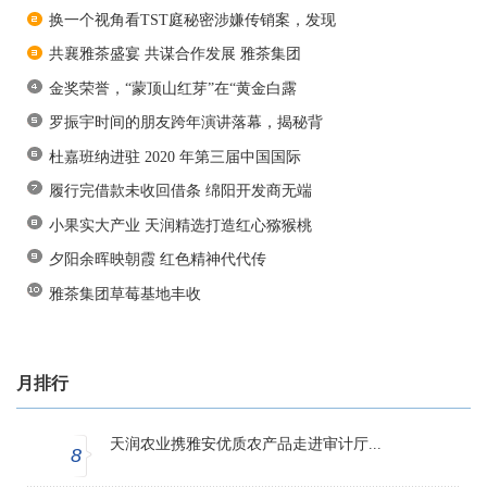
换一个视角看TST庭秘密涉嫌传销案，发现
共襄雅茶盛宴 共谋合作发展 雅茶集团
金奖荣誉，“蒙顶山红芽”在“黄金白露
罗振宇时间的朋友跨年演讲落幕，揭秘背
杜嘉班纳进驻 2020 年第三届中国国际
履行完借款未收回借条 绵阳开发商无端
小果实大产业 天润精选打造红心猕猴桃
夕阳余晖映朝霞 红色精神代代传
雅茶集团草莓基地丰收
月排行
天润农业携雅安优质农产品走进审计厅...
8